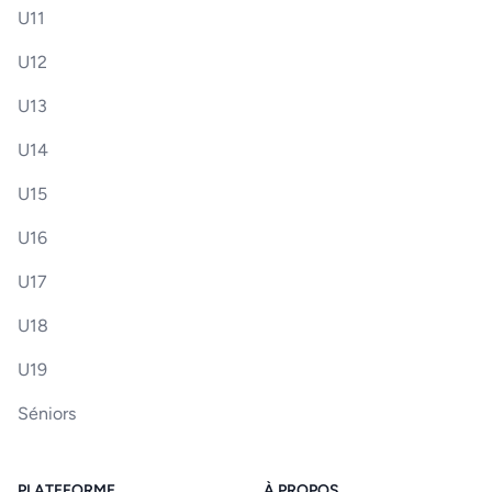
U11
U12
U13
U14
U15
U16
U17
U18
U19
Séniors
PLATEFORME
À PROPOS