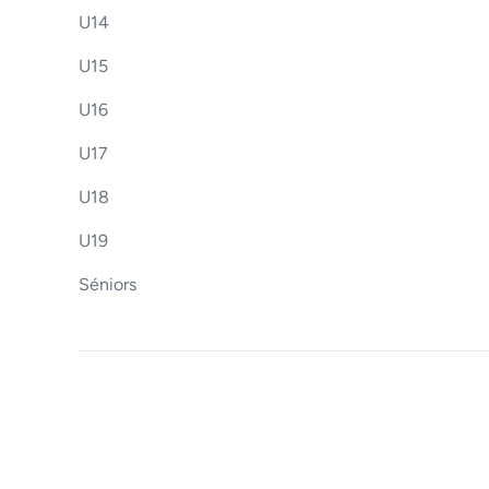
U14
U15
U16
U17
U18
U19
Séniors