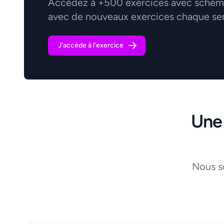
Accédez à +500 exercices avec schémas
avec de nouveaux exercices chaque se
J'accède à l'exercice
Une
Nous s