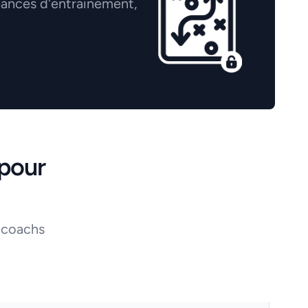
éances d'entrainement,
pour
 coachs