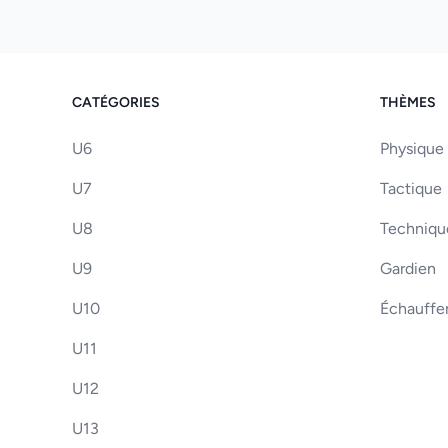
CATÉGORIES
THÈMES
U6
Physique
U7
Tactique
U8
Techniqu
U9
Gardien
U10
Échauff
U11
U12
U13