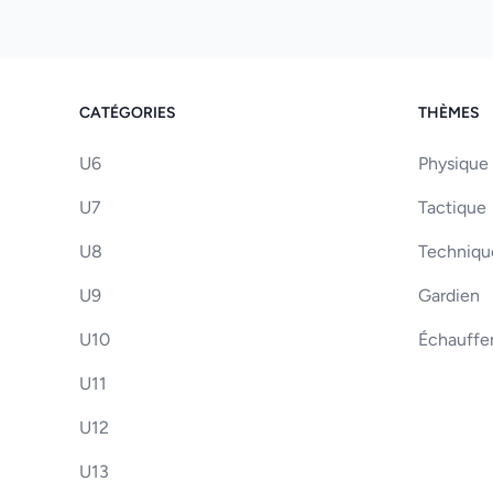
CATÉGORIES
THÈMES
U6
Physique
U7
Tactique
U8
Techniqu
U9
Gardien
U10
Échauff
U11
U12
U13