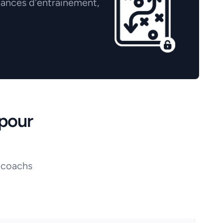
éances d'entrainement,
pour
 coachs