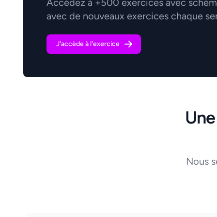
Accédez à +500 exercices avec schémas
avec de nouveaux exercices chaque se
J'accède à l'exercice
Une
Nous s