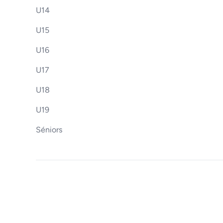
U14
U15
U16
U17
U18
U19
Séniors