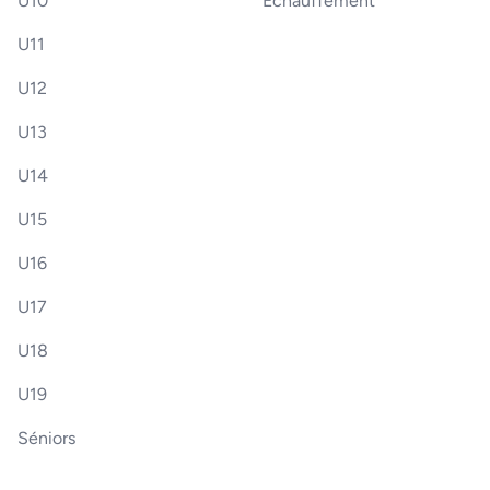
U10
Échauffement
U11
U12
U13
U14
U15
U16
U17
U18
U19
Séniors