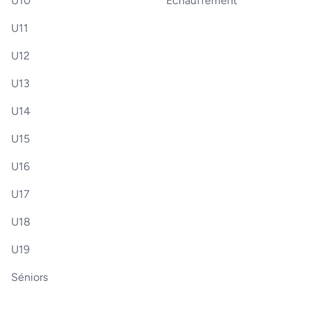
U10
Échauffement
U11
U12
U13
U14
U15
U16
U17
U18
U19
Séniors