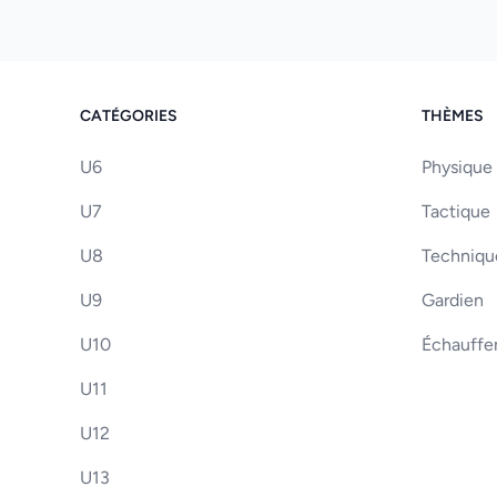
CATÉGORIES
THÈMES
U6
Physique
U7
Tactique
U8
Techniqu
U9
Gardien
U10
Échauff
U11
U12
U13