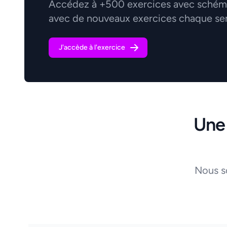
Accédez à +500 exercices avec schémas
avec de nouveaux exercices chaque se
J'accède à l'exercice
Une
Nous s