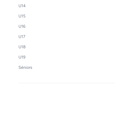
U14
U15
U16
U17
U18
U19
Séniors