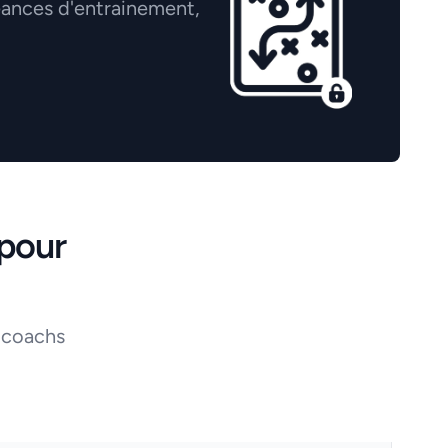
éances d'entrainement,
pour
 coachs