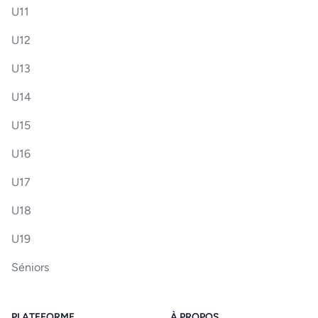
U11
U12
U13
U14
U15
U16
U17
U18
U19
Séniors
PLATEFORME
À PROPOS