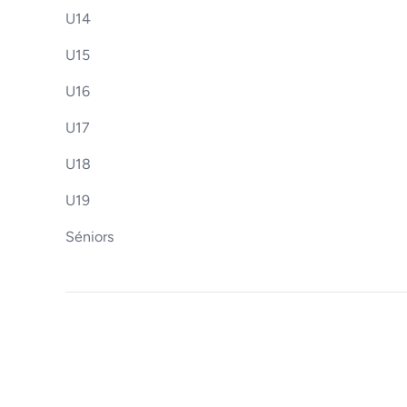
U14
U15
U16
U17
U18
U19
Séniors