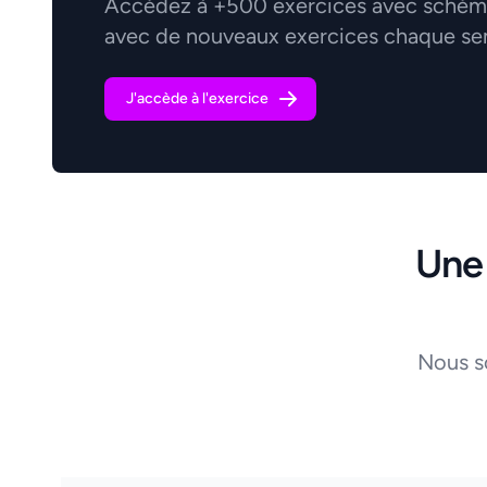
Accédez à +500 exercices avec schémas
avec de nouveaux exercices chaque se
J'accède à l'exercice
Une
Nous s