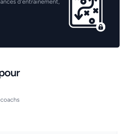
éances d'entrainement,
pour
 coachs