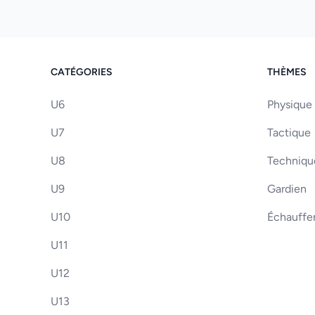
CATÉGORIES
THÈMES
U6
Physique
U7
Tactique
U8
Techniqu
U9
Gardien
U10
Échauff
U11
U12
U13