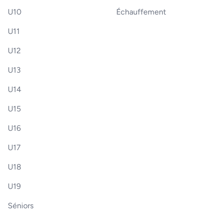
U10
Échauffement
U11
U12
U13
U14
U15
U16
U17
U18
U19
Séniors