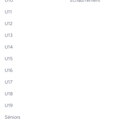
U10
Échauffement
U11
U12
U13
U14
U15
U16
U17
U18
U19
Séniors