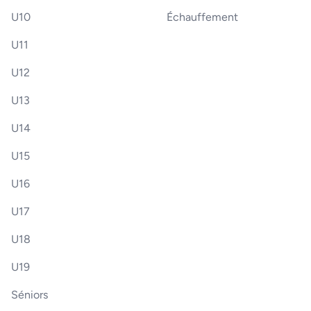
U10
Échauffement
U11
U12
U13
U14
U15
U16
U17
U18
U19
Séniors