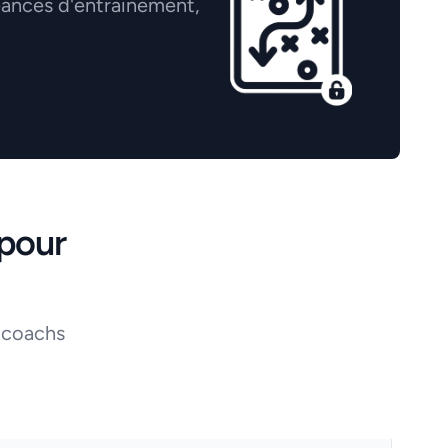
éances d'entrainement,
pour
 coachs