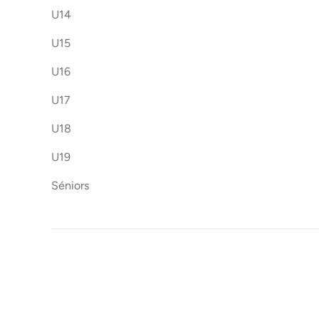
U14
U15
U16
U17
U18
U19
Séniors