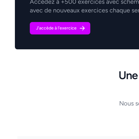
Accédez à +500 exercices avec schémas
avec de nouveaux exercices chaque se
J'accède à l'exercice
Une
Nous s