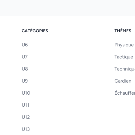
CATÉGORIES
THÈMES
U6
Physique
U7
Tactique
U8
Techniqu
U9
Gardien
U10
Échauff
U11
U12
U13