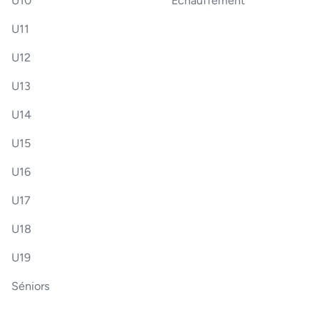
U10
Échauffement
U11
U12
U13
U14
U15
U16
U17
U18
U19
Séniors