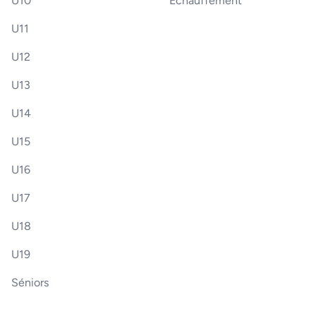
U10
Échauffement
U11
U12
U13
U14
U15
U16
U17
U18
U19
Séniors