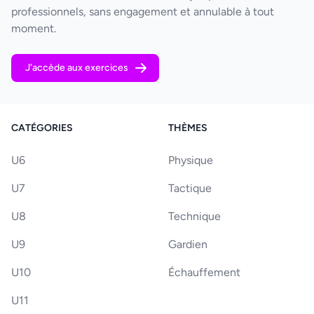
professionnels, sans engagement et annulable à tout
moment.
J'accède aux exercices
CATÉGORIES
THÈMES
U6
Physique
U7
Tactique
U8
Technique
U9
Gardien
U10
Échauffement
U11