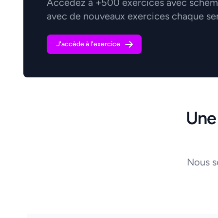
Accédez à +500 exercices avec schémas
avec de nouveaux exercices chaque se
J'accède à l'exercice
Une
Nous s