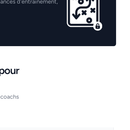
éances d'entrainement,
pour
 coachs