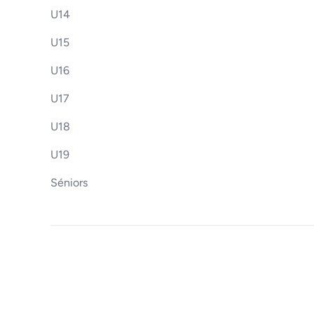
U14
U15
U16
U17
U18
U19
Séniors