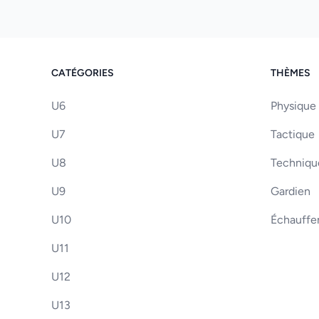
CATÉGORIES
THÈMES
U6
Physique
U7
Tactique
U8
Techniqu
U9
Gardien
U10
Échauff
U11
U12
U13